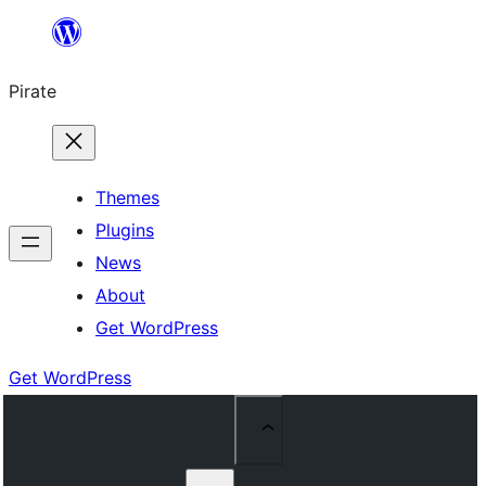
Skip
to
Pirate
content
Themes
Plugins
News
About
Get WordPress
Get WordPress