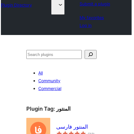
Submit a plugin
Plugin Directory
My favorites
Log in
Search
All
Community
Commercial
Plugin Tag:
المنتور
المنتور فارسی
total