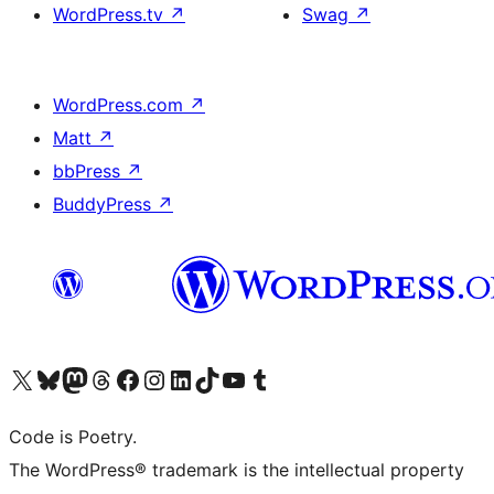
WordPress.tv
↗
Swag
↗
WordPress.com
↗
Matt
↗
bbPress
↗
BuddyPress
↗
Visit our X (formerly Twitter) account
Visit our Bluesky account
Visit our Mastodon account
Visit our Threads account
Visit our Facebook page
Visit our Instagram account
Visit our LinkedIn account
Visit our TikTok account
Visit our YouTube channel
Visit our Tumblr account
Code is Poetry.
The WordPress® trademark is the intellectual property